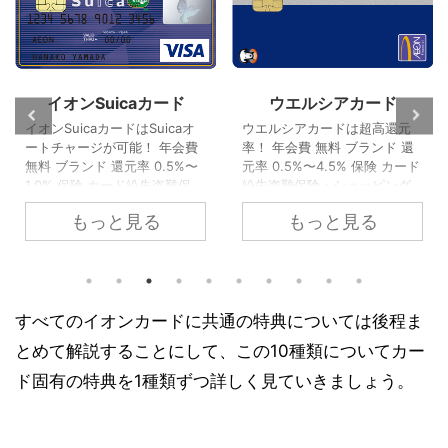
イオンSuicaカード
ウエルシアカード
イオンSuicaカードはSuicaオ
ウエルシアカードは超高還元
ートチャージが可能！ 年会費
率！ 年会費 無料 ブランド 還
無料 ブランド 還元率 0.5%〜
元率 0.5%〜4.5% 保険 カード
1.0% 保険 カード紛失盗難保
紛失盗難保険・ショッピング
険・ショッピング保険・海外
保険 その他 ETCカード・家族
もっと見る
もっと見る
旅行保険 その他 ETCカード追
カード追加可WAON機能・
加可Apple Pay対応 イオンカ
Apple Pay対応 高還元率・ポ
ードとSuicaが合体！ イオン
イント二重取りできるイオン
Suicaカードは、イオンカード
カードが誕生！ ウエルシアは
としてだけではなく、交通系IC
全国にチェーン展開するドラ
カードとしても日本全国で利
ッグストアですが、そのウエ
すべてのイオンカードに共通の特典については後程ま
用でき、利用した分のポイン
ルシアが新たにイオンカード
とめて解説することにして、この10種類についてカー
トが自動的に貯まる、おすす
を発行しました。 その名は
めのイオンカードです。 イオ
「ウエルシアカード」。 ウエ
ド固有の特典を1種類ずつ詳しく見ていきましょう。
ンSuicaカードの特徴 年会費無
ルシアカードは、イオンカー
料のSuica機能付きクレジット
ドとウエルシアのメンバーカ
カード！ オートチ ...
ードが一つになったクレカ